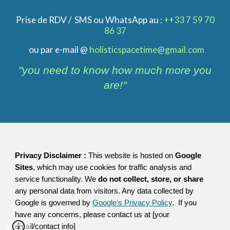
Prise de RDV / SMS ou WhatsApp au :
++33 7 59 70
86 37
ou par e-mail @
holisticspacetime@gmail.com
"you need to know how much more you
are!"
Privacy Disclaimer :
This website is hosted on
Google
Sites
, which may use cookies for traffic analysis and
service functionality. We
do not collect, store, or share
any personal data from visitors. Any data collected by
Google is governed by
Google's Privacy Policy
. If you
have any concerns, please contact us at [your
email/contact info]